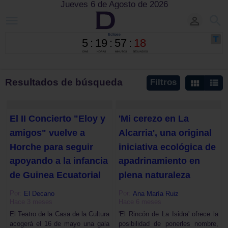
Jueves 6 de Agosto de 2026
Resultados de búsqueda
Filtros
El II Concierto "Eloy y
'Mi cerezo en La
amigos" vuelve a
Alcarria', una original
Horche para seguir
iniciativa ecológica de
apoyando a la infancia
apadrinamiento en
de Guinea Ecuatorial
plena naturaleza
Por:
Por:
El Decano
Ana María Ruiz
Hace 3 meses
Hace 6 meses
El Teatro de la Casa de la Cultura
'El Rincón de La Isidra' ofrece la
acogerá el 16 de mayo una gala
posibilidad de ponerles nombre,