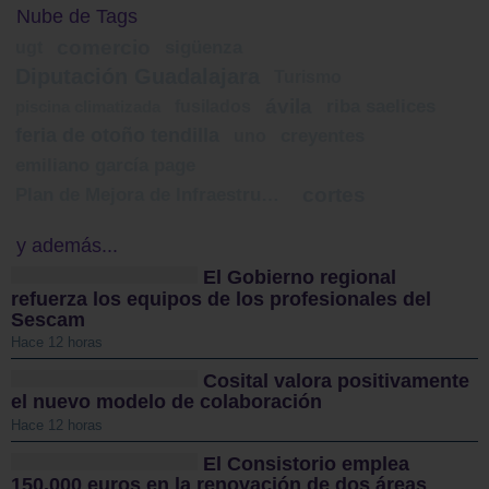
Nube de Tags
comercio
ugt
sigüenza
Diputación Guadalajara
Turismo
ávila
fusilados
riba saelices
piscina climatizada
feria de otoño tendilla
uno
creyentes
emiliano garcía page
cortes
Plan de Mejora de Infraestructuras de Atención Primaria
y además...
El Gobierno regional
refuerza los equipos de los profesionales del
Sescam
Hace 12 horas
Cosital valora positivamente
el nuevo modelo de colaboración
Hace 12 horas
El Consistorio emplea
150.000 euros en la renovación de dos áreas