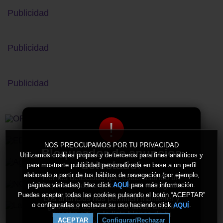
Publicidad
Publicidad
Publicidad
!
NOS PREOCUPAMOS POR TU PRIVACIDAD
Bloqueador de anuncios
Utilizamos cookies propias y de terceros para fines analíticos y
detectado!
para mostrarte publicidad personalizada en base a un perfil
elaborado a partir de tus hábitos de navegación (por ejemplo,
Hemos detectado que estás usando un
bloqueador de anuncios en tu navegador.
páginas visitadas). Haz click
para más información.
AQUÍ
Puedes aceptar todas las cookies pulsando el botón “ACEPTAR”
Los anuncios nos permiten mantener y
o configurarlas o rechazar su uso haciendo click
.
AQUÍ
gestionar este sitio. Por favor, añade
nuestro sitio a la lista blanca de tu
ACEPTAR
Configurar/Rechazar
bloqueador de anuncios.