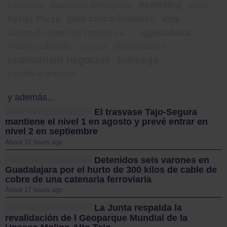
Rewilding
hablamos almoguera
Cogolludo
juicio
vox
Ferial Plaza
plan casco histórico
agricultura
Centro de Atención Integral para víctimas de Violencia Sexual
Alcarria Literaria
despoblación
cipreses
economíam negocios
brihuega
castilla-la mancha
y además...
El trasvase Tajo-Segura
mantiene el nivel 1 en agosto y prevé entrar en
nivel 2 en septiembre
About 17 hours ago
Detenidos seis varones en
Guadalajara por el hurto de 300 kilos de cable de
cobre de una catenaria ferroviaria
About 17 hours ago
La Junta respalda la
revalidación de l Geoparque Mundial de la