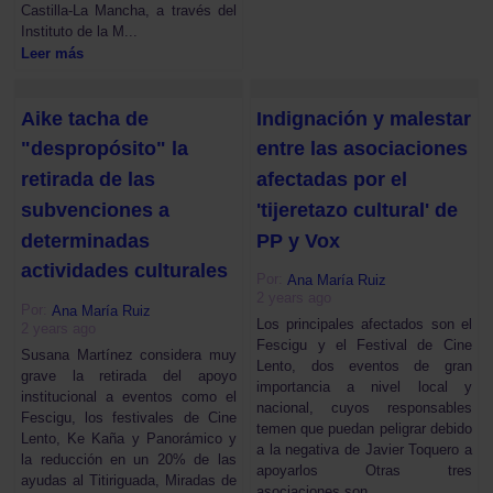
Castilla-La Mancha, a través del
Instituto de la M...
Leer más
Aike tacha de
Indignación y malestar
"despropósito" la
entre las asociaciones
retirada de las
afectadas por el
subvenciones a
'tijeretazo cultural' de
determinadas
PP y Vox
actividades culturales
Por:
Ana María Ruiz
2 years ago
Por:
Ana María Ruiz
Los principales afectados son el
2 years ago
Fescigu y el Festival de Cine
Susana Martínez considera muy
Lento, dos eventos de gran
grave la retirada del apoyo
importancia a nivel local y
institucional a eventos como el
nacional, cuyos responsables
Fescigu, los festivales de Cine
temen que puedan peligrar debido
Lento, Ke Kaña y Panorámico y
a la negativa de Javier Toquero a
la reducción en un 20% de las
apoyarlos Otras tres
ayudas al Titiriguada, Miradas de
asociaciones son ...