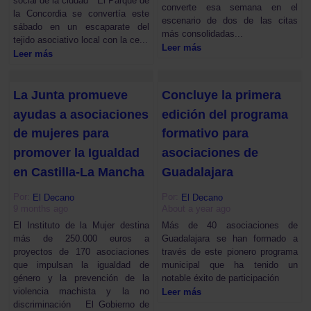
social de la ciudad El Parque de
converte esa semana en el
la Concordia se convertía este
escenario de dos de las citas
sábado en un escaparate del
más consolidadas...
tejido asociativo local con la ce...
Leer más
Leer más
La Junta promueve
Concluye la primera
ayudas a asociaciones
edición del programa
de mujeres para
formativo para
promover la Igualdad
asociaciones de
en Castilla-La Mancha
Guadalajara
Por:
Por:
El Decano
El Decano
9 months ago
About a year ago
El Instituto de la Mujer destina
Más de 40 asociaciones de
más de 250.000 euros a
Guadalajara se han formado a
proyectos de 170 asociaciones
través de este pionero programa
que impulsan la igualdad de
municipal que ha tenido un
género y la prevención de la
notable éxito de participación
violencia machista y la no
Leer más
discriminación El Gobierno de