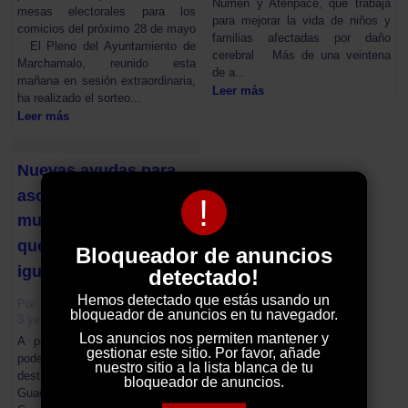
Numen y Atenpace, que trabaja
mesas electorales para los
para mejorar la vida de niños y
comicios del próximo 28 de mayo
familias afectadas por daño
El Pleno del Ayuntamiento de
cerebral Más de una veintena
Marchamalo, reunido esta
de a...
mañana en sesión extraordinaria,
Leer más
ha realizado el sorteo...
Leer más
Nuevas ayudas para
asociaciones de
!
mujeres y actividades
que fomenten la
Bloqueador de anuncios
igualdad de género
detectado!
Hemos detectado que estás usando un
Por:
El Decano
bloqueador de anuncios en tu navegador.
3 years ago
Los anuncios nos permiten mantener y
A partir de mañana se van a
gestionar este sitio. Por favor, añade
poder solicitar las ayudas que
nuestro sitio a la lista blanca de tu
destina el Ayuntamiento de
bloqueador de anuncios.
Guadalajara, a través de la