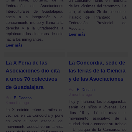
Omar Nívar, portavoz de la
un concierto íntimo en memoria
Federación de Asociaciones
de las víctimas del terremoto. La
Interculturales de Guadalajara,
cita, el sábado 25 de julio en el
apela a la integración y al
Palacio del Infantado La
conocimiento mutuo y llama a la
Federación Provincial de
derecha y a la ultraderecha a
Asocia...
replatearse los discursos de odio
Leer más
hacia los inmigrantes.
Leer más
La X Feria de las
La Concordia, sede de
Asociaciones dio cita
las ferias de la Ciencia
a unos 70 colectivos
y de las Asociaciones
de Guadalajara
Por:
El Decano
3 months ago
Por:
El Decano
Hoy y mañana, los protagonistas
3 months ago
serán los niños y jóvenes. Los
La X edición reúne a miles de
días 16 y 17 de mayo, el
vecinos en La Concordia y pone
movimiento asociativo de la
en valor el papel esencial del
ciudad dará a conocer su trabajo
movimiento asociativo en la vida
El parque de la Concordia se