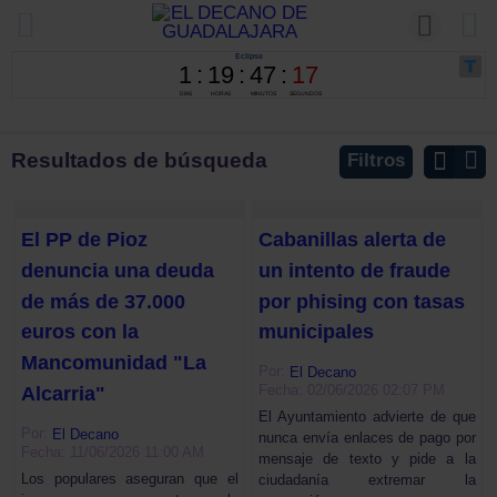
Resultados de búsqueda
Filtros
El PP de Pioz
Cabanillas alerta de
denuncia una deuda
un intento de fraude
de más de 37.000
por phising con tasas
euros con la
municipales
Mancomunidad "La
Por:
El Decano
Fecha: 02/06/2026 02:07 PM
Alcarria"
El Ayuntamiento advierte de que
Por:
El Decano
nunca envía enlaces de pago por
Fecha: 11/06/2026 11:00 AM
mensaje de texto y pide a la
Los populares aseguran que el
ciudadanía extremar la