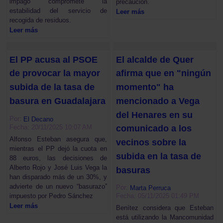
impago compromete la
precaución.
estabilidad del servicio de
Leer más
recogida de residuos.
Leer más
El PP acusa al PSOE
El alcalde de Quer
de provocar la mayor
afirma que en "ningún
subida de la tasa de
momento" ha
basura en Guadalajara
mencionado a Vega
del Henares en su
Por:
El Decano
Fecha: 20/11/2025 10:07 AM
comunicado a los
Alfonso Esteban asegura que,
vecinos sobre la
mientras el PP dejó la cuota en
subida en la tasa de
88 euros, las decisiones de
Alberto Rojo y José Luis Vega la
basuras
han disparado más de un 30%, y
advierte de un nuevo “basurazo”
Por:
Marta Perruca
impuesto por Pedro Sánchez
Fecha: 05/11/2025 01:49 PM
Leer más
Benítez considera que Esteban
está utilizando la Mancomunidad