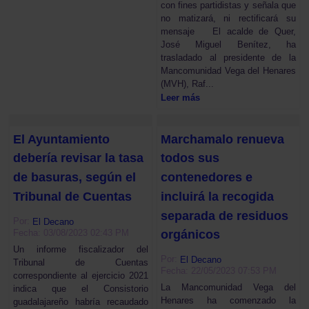
con fines partidistas y señala que
no matizará, ni rectificará su
mensaje El acalde de Quer,
José Miguel Benítez, ha
trasladado al presidente de la
Mancomunidad Vega del Henares
(MVH), Raf...
Leer más
El Ayuntamiento
Marchamalo renueva
debería revisar la tasa
todos sus
de basuras, según el
contenedores e
Tribunal de Cuentas
incluirá la recogida
separada de residuos
Por:
El Decano
Fecha: 03/08/2023 02:43 PM
orgánicos
Un informe fiscalizador del
Por:
El Decano
Tribunal de Cuentas
Fecha: 22/05/2023 07:53 PM
correspondiente al ejercicio 2021
La Mancomunidad Vega del
indica que el Consistorio
Henares ha comenzado la
guadalajareño habría recaudado