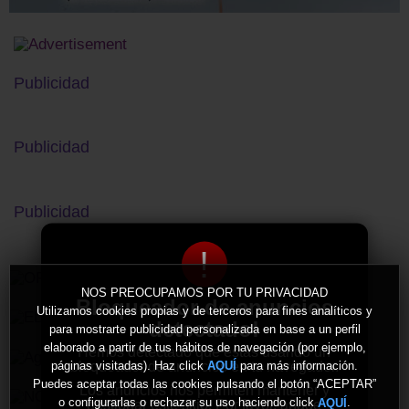
Publicidad
Publicidad
Publicidad
!
NOS PREOCUPAMOS POR TU PRIVACIDAD
Bloqueador de anuncios
Utilizamos cookies propias y de terceros para fines analíticos y
detectado!
para mostrarte publicidad personalizada en base a un perfil
elaborado a partir de tus hábitos de navegación (por ejemplo,
Hemos detectado que estás usando un
bloqueador de anuncios en tu navegador.
páginas visitadas). Haz click
para más información.
AQUÍ
Puedes aceptar todas las cookies pulsando el botón “ACEPTAR”
Los anuncios nos permiten mantener y
o configurarlas o rechazar su uso haciendo click
.
AQUÍ
gestionar este sitio. Por favor, añade