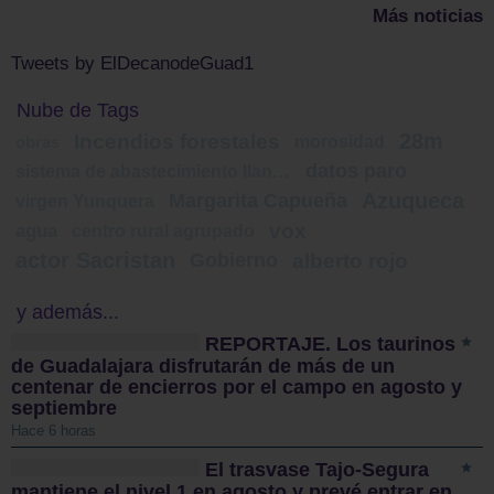
Más noticias
Tweets by ElDecanodeGuad1
Nube de Tags
28m
Incendios forestales
morosidad
obras
datos paro
sistema de abastecimiento llanura manchega
Azuqueca
Margarita Capueña
virgen Yunquera
vox
agua
centro rural agrupado
actor Sacristan
Gobierno
alberto rojo
y además...
REPORTAJE. Los taurinos
de Guadalajara disfrutarán de más de un
centenar de encierros por el campo en agosto y
septiembre
Hace 6 horas
El trasvase Tajo-Segura
mantiene el nivel 1 en agosto y prevé entrar en