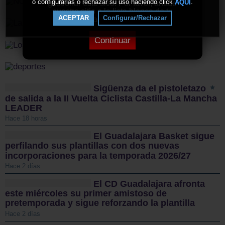
o configurarlas o rechazar su uso haciendo click
.
AQUÍ
gestionar este sitio. Por favor, añade
nuestro sitio a la lista blanca de tu
ACEPTAR
Configurar/Rechazar
bloqueador de anuncios.
Continuar
Sigüenza da el pistoletazo
de salida a la II Vuelta Ciclista Castilla-La Mancha
LEADER
Hace 18 horas
El Guadalajara Basket sigue
perfilando sus plantillas con dos nuevas
incorporaciones para la temporada 2026/27
Hace 2 días
El CD Guadalajara afronta
este miércoles su primer amistoso de
pretemporada y sigue reforzando la plantilla
Hace 2 días