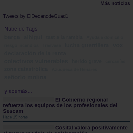
Más noticias
Tweets by ElDecanodeGuad1
Nube de Tags
barça
alhiguí
tast a la rambla
Ayuda a domicilio
vox
lucha guerrillera
riesgo incendios
Trasvase
declaración de la renta
colectivos vulnerables
herido grave
cercanías
zona catastrófica
Azuqueca de Henares
señorío molina
y además...
El Gobierno regional
refuerza los equipos de los profesionales del
Sescam
Hace 15 horas
Cosital valora positivamente