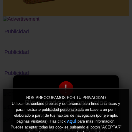
Publicidad
Publicidad
Publicidad
!
NOS PREOCUPAMOS POR TU PRIVACIDAD
Bloqueador de anuncios
Utilizamos cookies propias y de terceros para fines analíticos y
detectado!
para mostrarte publicidad personalizada en base a un perfil
elaborado a partir de tus hábitos de navegación (por ejemplo,
Hemos detectado que estás usando un
bloqueador de anuncios en tu navegador.
páginas visitadas). Haz click
para más información.
AQUÍ
Puedes aceptar todas las cookies pulsando el botón “ACEPTAR”
Los anuncios nos permiten mantener y