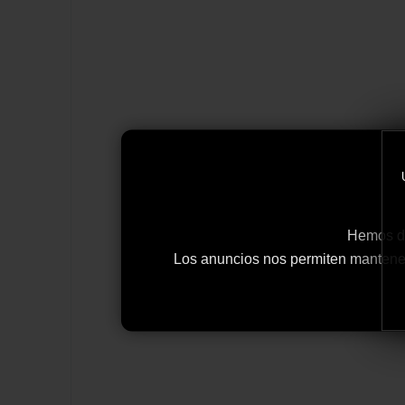
Hemos de
Los anuncios nos permiten mantener y