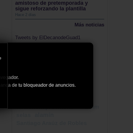
amistoso de pretemporada y
sigue reforzando la plantilla
Hace 2 días
Más noticias
Tweets by ElDecanodeGuad1
Nube de Tags
mesas
e
salud menta
estacionamiento limitado
primera piedra
psicología
avegador.
Grupo Especial de Operaciones
 blanca de tu bloqueador de anuncios.
ganadería
chiloeches
proyecto cuartel
voto
audiencia provincial
Fedicam
alamín
selas
Santiago Araúz de Robles