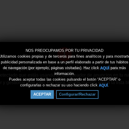
!
NOS PREOCUPAMOS POR TU PRIVACIDAD
Utilizamos cookies propias y de terceros para fines analíticos y para mostrart
publicidad personalizada en base a un perfil elaborado a partir de tus hábitos
Bloqueador de anuncios detectado!
de navegación (por ejemplo, páginas visitadas). Haz click
para más
AQUÍ
información.
tectado que estás usando un bloqueador de anuncios en tu n
Puedes aceptar todas las cookies pulsando el botón “ACEPTAR” o
 gestionar este sitio. Por favor, añade nuestro sitio a la lista
configurarlas o rechazar su uso haciendo click
.
AQUÍ
Continuar
ACEPTAR
Configurar/Rechazar