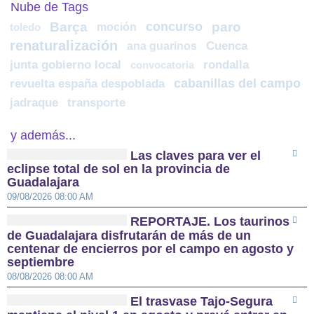
Nube de Tags
Barça
concurso
paro
moción
toledo
renaturalización
ana guarinos
Cuenca
junta gobierno local
rondalla
convocatoria
cabanillas del campo
revuelta españa despoblada
jadraque
transporte
y además...
Las claves para ver el
eclipse total de sol en la provincia de
Guadalajara
09/08/2026 08:00 AM
REPORTAJE. Los taurinos
de Guadalajara disfrutarán de más de un
centenar de encierros por el campo en agosto y
septiembre
08/08/2026 08:00 AM
El trasvase Tajo-Segura