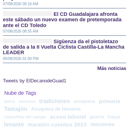
07/08/2026 09:16 AM
El CD Guadalajara afronta
este sábado un nuevo examen de pretemporada
ante el CD Toledo
07/08/2026 08:55 AM
Sigüenza da el pistoletazo
de salida a la II Vuelta Ciclista Castilla-La Mancha
LEADER
05/08/2026 01:00 PM
Más noticias
Tweets by ElDecanodeGuad1
Nube de Tags
tradiciones
primaria
azuqueca
perro
sucesos
Tamajón
Azuqueca de Henares
acoso laboral
guerra
cabanillas del campo
Iriépal
levante
maratón cuentos 2023
mociones