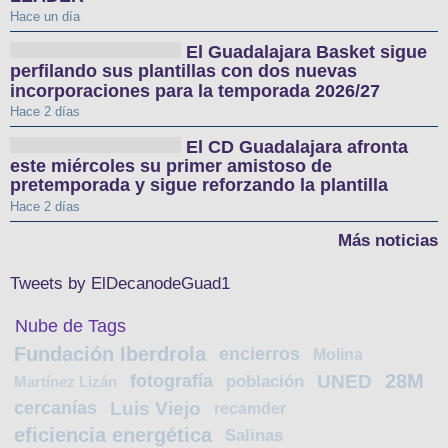
Hace un día
El Guadalajara Basket sigue
perfilando sus plantillas con dos nuevas
incorporaciones para la temporada 2026/27
Hace 2 días
El CD Guadalajara afronta
este miércoles su primer amistoso de
pretemporada y sigue reforzando la plantilla
Hace 2 días
Más noticias
Tweets by ElDecanodeGuad1
Nube de Tags
Fundación Iberdrola
encierros
Molina
28M
fotografía
UNED
población
Martínez Lizán
cercanías
Luis Viejo
recamder
eficiencia energética
Salinas