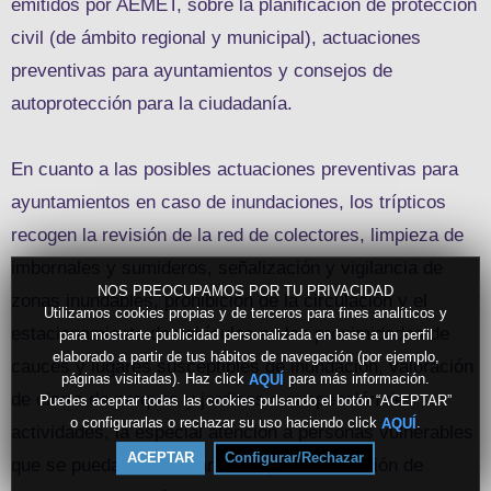
emitidos por AEMET, sobre la planificación de protección
civil (de ámbito regional y municipal), actuaciones
preventivas para ayuntamientos y consejos de
autoprotección para la ciudadanía.
En cuanto a las posibles actuaciones preventivas para
ayuntamientos en caso de inundaciones, los trípticos
recogen la revisión de la red de colectores, limpieza de
imbornales y sumideros, señalización y vigilancia de
NOS PREOCUPAMOS POR TU PRIVACIDAD
zonas inundables, prohibición de la circulación y el
Utilizamos cookies propias y de terceros para fines analíticos y
estacionamiento de vehículos en las proximidades de
para mostrarte publicidad personalizada en base a un perfil
elaborado a partir de tus hábitos de navegación (por ejemplo,
cauces y lugares susceptibles de inundación, valoración
páginas visitadas). Haz click
para más información.
AQUÍ
de cierre de parques y jardines o suspensión de
Puedes aceptar todas las cookies pulsando el botón “ACEPTAR”
o configurarlas o rechazar su uso haciendo click
.
AQUÍ
actividades, la especial atención a personas vulnerables
ACEPTAR
Configurar/Rechazar
que se puedan encontrar solas y la elaboración de