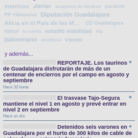
interinos
alertas
paciente
azuqueca de henares
Diputación Guadalajara
PP Villanueva
Alicia en el País de las Maravillas
CD Guadalajara
estudio viabilidad
fútbol
rio
la mierla
balonmano
viento
alcaldesa
y además...
REPORTAJE. Los taurinos
de Guadalajara disfrutarán de más de un
centenar de encierros por el campo en agosto y
septiembre
Hace 20 horas
El trasvase Tajo-Segura
mantiene el nivel 1 en agosto y prevé entrar en
nivel 2 en septiembre
Hace un día
Detenidos seis varones en
Guadalajara por el hurto de 300 kilos de cable de