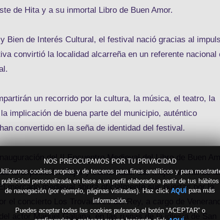
ste de Hita y a su inmortal Libro de Buen Amor.
 Bien de Interés Cultural, el festival nació gracias al impul
iva convirtió la localidad alcarreña en un referente nacional
al.
artirán un recorrido por la cultura, la música, el teatro, la
la implicación de buena parte del municipio, auténtico
an convertido en la seña de identidad del festival.
nauguración del II Encuentro Medieval del Libro de Buen A
NOS PREOCUPAMOS POR TU PRIVACIDAD
Utilizamos cookies propias y de terceros para fines analíticos y para mostrart
a de la exposición Mujer y comunidad. Ser mujer al final de la
publicidad personalizada en base a un perfil elaborado a partir de tus hábitos
l mercado medieval abrirá oficialmente sus puertas por la
de navegación (por ejemplo, páginas visitadas). Haz click
para más
AQUÍ
or el concierto Los Trovadores del Rey, a cargo de Veneran
información.
Puedes aceptar todas las cookies pulsando el botón “ACEPTAR” o
el actor Manuel Galiana, en las ruinas de la iglesia de San