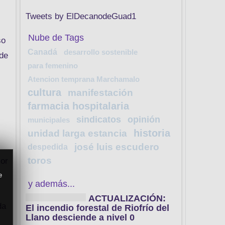
Tweets by ElDecanodeGuad1
Nube de Tags
so
Canadá
desarrollo sostenible
 de
para femenino
Atencion temprana Marchamalo
cultura
manifestación
farmacia hospitalaria
sindicatos
opinión
municipales
historia
unidad larga estancia
josé luis escudero
despedida
toros
mor
e
y además...
ACTUALIZACIÓN:
da
El incendio forestal de Riofrío del
Llano desciende a nivel 0