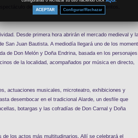
configurarlas o rechazar su uso haciendo click
.
AQUÍ
 espectáculo de fuego La noche de la Trotaconventos,
ACEPTAR
Configurar/Rechazar
tividad. Desde primera hora abrirán el mercado medieval y l
a de San Juan Bautista. A mediodía llegará uno de los momen
da de Don Melón y Doña Endrina, basada en los personajes
cinos de la localidad, acompañados por música en directo,
es, actuaciones musicales, microteatro, exhibiciones y
hasta desembocar en el tradicional Alarde, un desfile que
oncellas, botargas y las cofradías de Don Carnal y Doña
de los actos más multitudinarios. Allí se celebrará el