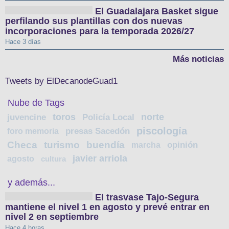
El Guadalajara Basket sigue
perfilando sus plantillas con dos nuevas
incorporaciones para la temporada 2026/27
Hace 3 días
Más noticias
Tweets by ElDecanodeGuad1
Nube de Tags
toros
norte
juvencine
Policía Local
piscología
foro memoria
presas Sacedón
Checa
turismo
buendía
marcha
opinión
javier arriola
agosto
cultura
y además...
El trasvase Tajo-Segura
mantiene el nivel 1 en agosto y prevé entrar en
nivel 2 en septiembre
Hace 4 horas