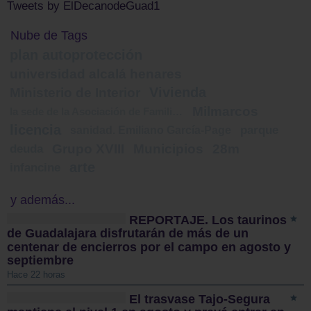
Tweets by ElDecanodeGuad1
Nube de Tags
plan autoprotección
universidad alcalá henares
Vivienda
Ministerio de Interior
Milmarcos
la sede de la Asociación de Familiares de Enfermos de Alzheimer
licencia
sanidad. Emiliano García-Page
parque
Grupo XVIII
Municipios
28m
deuda
arte
infancine
y además...
REPORTAJE. Los taurinos
de Guadalajara disfrutarán de más de un
centenar de encierros por el campo en agosto y
septiembre
Hace 22 horas
El trasvase Tajo-Segura