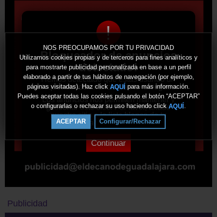
!
NOS PREOCUPAMOS POR TU PRIVACIDAD
Bloqueador de anuncios
Utilizamos cookies propias y de terceros para fines analíticos y
detectado!
para mostrarte publicidad personalizada en base a un perfil
elaborado a partir de tus hábitos de navegación (por ejemplo,
Hemos detectado que estás usando un
bloqueador de anuncios en tu navegador.
páginas visitadas). Haz click
para más información.
AQUÍ
Puedes aceptar todas las cookies pulsando el botón “ACEPTAR”
Los anuncios nos permiten mantener y
o configurarlas o rechazar su uso haciendo click
.
AQUÍ
gestionar este sitio. Por favor, añade
nuestro sitio a la lista blanca de tu
ACEPTAR
Configurar/Rechazar
bloqueador de anuncios.
Continuar
Publicidad