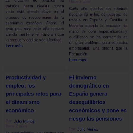
La creación de puestos de
Hace 2 años
trabajos hasta niveles nunca
Cada año quedan sin cubrirse
vista está siendo clave en el
decena de miles de puestos de
proceso de recuperación de la
trabajo en España y Castilla-La
economía española. Ahora, el
Mancha cuando la escasez de
gran reto para este año seguirá
mano de obra especializada y
siendo mantener el ritmo sin que
cualificada se ha convertido en
la productividad se vea afectada.
un gran problema para el sector
Leer más
empresarial. Una brecha que la
Formación...
Leer más
Productividad y
El invierno
empleo, los
demográfico en
principales retos para
España genera
el dinamismo
desequilibrios
económico
económicos y pone en
riesgo las pensiones
Por:
Julio Muñoz
Hace 2 años
Por:
Julio Muñoz