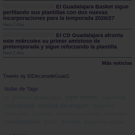
El Guadalajara Basket sigue
perfilando sus plantillas con dos nuevas
incorporaciones para la temporada 2026/27
Hace 2 días
El CD Guadalajara afronta
este miércoles su primer amistoso de
pretemporada y sigue reforzando la plantilla
Hace 2 días
Más noticias
Tweets by ElDecanodeGuad1
Nube de Tags
el
triple crimen
política. guadalajara
seguridad
mosquitos
molina de aragón
mujeres
consumo
ronda norte
jardinería
hospital universitario
manifestación
limpieza viaria
Irízar
Navidad