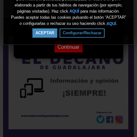
elaborado a partir de tus hábitos de navegación (por ejemplo,
Hemos detectado que estás usando un
Publicidad
bloqueador de anuncios en tu navegador.
páginas visitadas). Haz click
para más información.
AQUÍ
Puedes aceptar todas las cookies pulsando el botón “ACEPTAR”
Los anuncios nos permiten mantener y
o configurarlas o rechazar su uso haciendo click
.
AQUÍ
gestionar este sitio. Por favor, añade
nuestro sitio a la lista blanca de tu
ACEPTAR
Configurar/Rechazar
bloqueador de anuncios.
Continuar