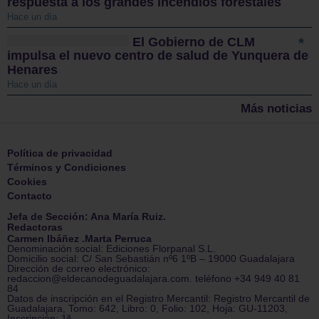
respuesta a los grandes incendios forestales
Hace un día
El Gobierno de CLM
impulsa el nuevo centro de salud de Yunquera de
Henares
Hace un día
Más noticias
Política de privacidad
Términos y Condiciones
Cookies
Contacto
Jefa de Sección: Ana María Ruiz.
Redactoras
Carmen Ibáñez .Marta Perruca
Denominación social: Ediciones Florpanal S.L.
Domicilio social: C/ San Sebastián nº6 1ºB – 19000 Guadalajara
Dirección de correo electrónico:
redaccion@eldecanodeguadalajara.com. teléfono +34 949 40 81
84
Datos de inscripción en el Registro Mercantil: Registro Mercantil de
Guadalajara, Tomo: 642, Libro: 0, Folio: 102, Hoja: GU-11203,
Inscripción: 1ª