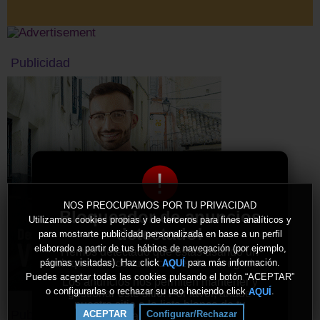
Publicidad
!
NOS PREOCUPAMOS POR TU PRIVACIDAD
Bloqueador de anuncios
Utilizamos cookies propias y de terceros para fines analíticos y
detectado!
para mostrarte publicidad personalizada en base a un perfil
elaborado a partir de tus hábitos de navegación (por ejemplo,
Hemos detectado que estás usando un
bloqueador de anuncios en tu navegador.
páginas visitadas). Haz click
para más información.
AQUÍ
Puedes aceptar todas las cookies pulsando el botón “ACEPTAR”
Los anuncios nos permiten mantener y
o configurarlas o rechazar su uso haciendo click
.
AQUÍ
gestionar este sitio. Por favor, añade
nuestro sitio a la lista blanca de tu
Publicidad
ACEPTAR
Configurar/Rechazar
bloqueador de anuncios.