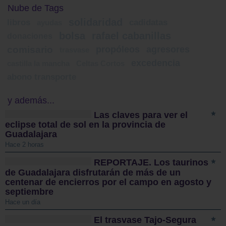
Nube de Tags
solidaridad
libros
cadidatas
ayudas
bolsa
rafael cabanillas
donaciones
comisario
propóleos
agresores
trasvase
excedencia
castilla la mancha
Celtas Cortos
abono transporte
y además...
Las claves para ver el
eclipse total de sol en la provincia de
Guadalajara
Hace 2 horas
REPORTAJE. Los taurinos
de Guadalajara disfrutarán de más de un
centenar de encierros por el campo en agosto y
septiembre
Hace un día
El trasvase Tajo-Segura