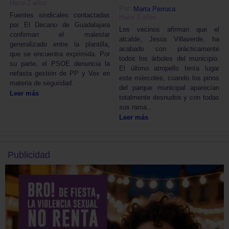
Hace 2 años
Por:
Marta Perruca
Fuentes sindicales contactadas
Hace 3 años
por El Decano de Guadalajara
Los vecinos afirman que el
confirman el malestar
alcalde, Jesús Villaverde, ha
generalizado entre la plantilla,
acabado con prácticamente
que se encuentra exprimida. Por
todos los árboles del municipio.
su parte, el PSOE denuncia la
El último atropello tenía lugar
nefasta gestión de PP y Vox en
este miércoles, cuando los pinos
materia de seguridad.
del parque municipal aparecían
Leer más
totalmente desnudos y con todas
sus rama...
Leer más
Publicidad