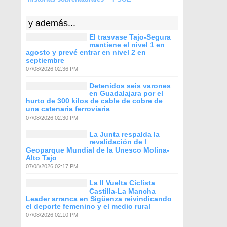
y además...
El trasvase Tajo-Segura
mantiene el nivel 1 en
agosto y prevé entrar en nivel 2 en
septiembre
07/08/2026 02:36 PM
Detenidos seis varones
en Guadalajara por el
hurto de 300 kilos de cable de cobre de
una catenaria ferroviaria
07/08/2026 02:30 PM
La Junta respalda la
revalidación de l
Geoparque Mundial de la Unesco Molina-
Alto Tajo
07/08/2026 02:17 PM
La II Vuelta Ciclista
Castilla-La Mancha
Leader arranca en Sigüenza reivindicando
el deporte femenino y el medio rural
07/08/2026 02:10 PM