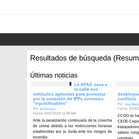
Resultados de búsqueda (Resum
Últimas noticias
La APAG saca a
la calle sus
vehículos agrícolas para protestar
desbloque
por la sucesión de IPPs extremos
conflicto
"injustificables"
Por:
Ana Marí
Fecha: 02/06
Por:
El Decano
Fecha: 15/07/2026 11:06 AM
CCOO se ha 
Ante la paralización continuada de la cosecha
CEOE-Cepy
de cereal debido a las restricciones horarias
trabajadore
establecidas por la Junta ante los riesgos de
salario con
incendio.
convenio.