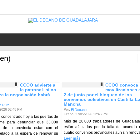
en)
CCOO advierte a
CCOO convoca
la patronal: si no
movilizaciones e
a la negociación habrá
2 de junio por el bloqueo de los
convenios colectivos en Castilla-L
Mancha
a Ruiz
/2026 02:45 PM
Por:
El Decano
Fecha: 27/05/2026 12:46 PM
concentrado hoy a las puertas de
Más de 28.000 trabajadores de Guadalaja
me para denunciar que 33.000
están afectados por la falta de acuerdo 
s de la provincia están con el
cuatro convenios provinciales aún sin renova
gelado a la espera de renovar su
Leer más