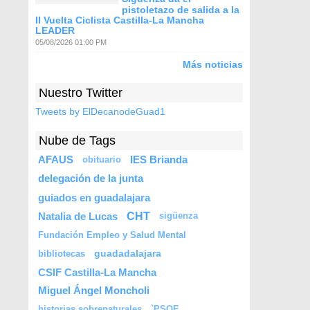
pistoletazo de salida a la
II Vuelta Ciclista Castilla-La Mancha
LEADER
05/08/2026 01:00 PM
Más noticias
Nuestro Twitter
Tweets by ElDecanodeGuad1
Nube de Tags
AFAUS
IES Brianda
obituario
delegación de la junta
guiados en guadalajara
CHT
Natalia de Lucas
sigüenza
Fundación Empleo y Salud Mental
guadadalajara
bibliotecas
CSIF Castilla-La Mancha
Miguel Ángel Moncholi
historias sobrenaturales
`PSOE