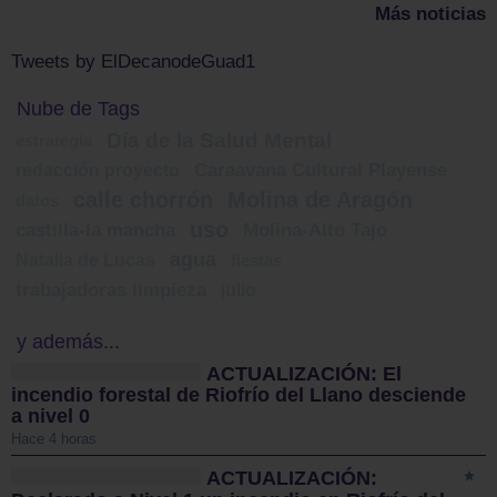
Más noticias
Tweets by ElDecanodeGuad1
Nube de Tags
Día de la Salud Mental
estrategia
redacción proyecto
Caraavana Cultural Playense
calle chorrón
Molina de Aragón
datos
uso
castilla-la mancha
Molina-Alto Tajo
agua
Natalia de Lucas
fiestas
trabajadoras limpieza
julio
y además...
ACTUALIZACIÓN: El
incendio forestal de Riofrío del Llano desciende
a nivel 0
Hace 4 horas
ACTUALIZACIÓN: