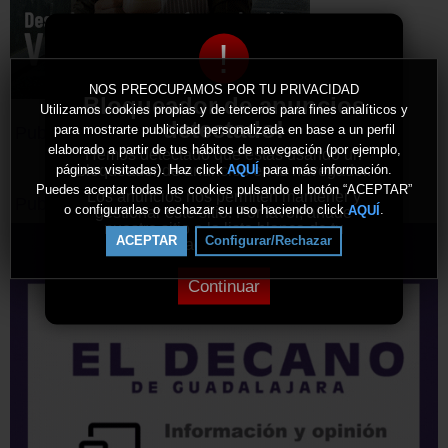
!
NOS PREOCUPAMOS POR TU PRIVACIDAD
Bloqueador de anuncios
Utilizamos cookies propias y de terceros para fines analíticos y
detectado!
para mostrarte publicidad personalizada en base a un perfil
Publicidad
elaborado a partir de tus hábitos de navegación (por ejemplo,
Hemos detectado que estás usando un
bloqueador de anuncios en tu navegador.
páginas visitadas). Haz click
para más información.
AQUÍ
Puedes aceptar todas las cookies pulsando el botón “ACEPTAR”
Los anuncios nos permiten mantener y
Publicidad
o configurarlas o rechazar su uso haciendo click
.
AQUÍ
gestionar este sitio. Por favor, añade
nuestro sitio a la lista blanca de tu
ACEPTAR
Configurar/Rechazar
bloqueador de anuncios.
Continuar