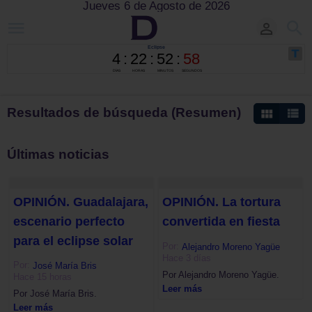
Jueves 6 de Agosto de 2026
Resultados de búsqueda (Resumen)
Últimas noticias
OPINIÓN. Guadalajara,
OPINIÓN. La tortura
escenario perfecto
convertida en fiesta
para el eclipse solar
Por:
Alejandro Moreno Yagüe
Hace 3 días
Por:
José María Bris
Por Alejandro Moreno Yagüe.
Hace 15 horas
Leer más
Por José María Bris.
Leer más