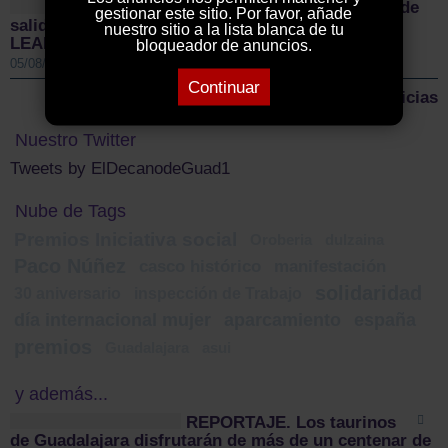
Sigüenza da el pistoletazo de
gestionar este sitio. Por favor, añade
salida a la II Vuelta Ciclista Castilla-La Mancha
nuestro sitio a la lista blanca de tu
LEADER
bloqueador de anuncios.
05/08/2026 01:00 PM
Continuar
Más noticias
Nuestro Twitter
Tweets by ElDecanodeGuad1
Nube de Tags
Premios Iniciativa social
Oroberia
dulzaina
Paco Núñez
casco histórico
manifestación
solidaridad
30 aniversario
inspección de Trabajo
día internacional mujer
aparcamiento
españa
premios
Guadalajara
asui
y además...
REPORTAJE. Los taurinos
de Guadalajara disfrutarán de más de un centenar de