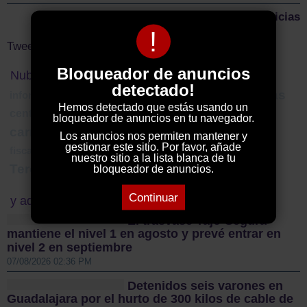
Más noticias
!
Tweets by ElDecanodeGuad1
Bloqueador de anuncios
Nube de Tags
detectado!
conferencias
informe
Gobierno Castilla-La Mancha
Hemos detectado que estás usando un
renfe
centro radioterapia
concejala
bloqueador de anuncios en tu navegador.
Juzgados
carrozas Guadalajara
CAMF
Los anuncios nos permiten mantener y
gestionar este sitio. Por favor, añade
vaper
candidatura
fiscalía
venezuela
nuestro sitio a la lista blanca de tu
Tercera RFEF
restauración
bloqueador de anuncios.
Continuar
y además...
El trasvase Tajo-Segura
mantiene el nivel 1 en agosto y prevé entrar en
nivel 2 en septiembre
07/08/2026 02:36 PM
Detenidos seis varones en
Guadalajara por el hurto de 300 kilos de cable de