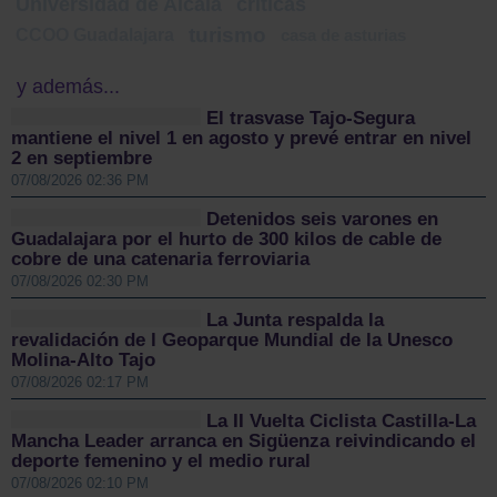
Universidad de Alcalá
críticas
turismo
CCOO Guadalajara
casa de asturias
y además...
El trasvase Tajo-Segura
mantiene el nivel 1 en agosto y prevé entrar en nivel
2 en septiembre
07/08/2026 02:36 PM
Detenidos seis varones en
Guadalajara por el hurto de 300 kilos de cable de
cobre de una catenaria ferroviaria
07/08/2026 02:30 PM
La Junta respalda la
revalidación de l Geoparque Mundial de la Unesco
Molina-Alto Tajo
07/08/2026 02:17 PM
La II Vuelta Ciclista Castilla-La
Mancha Leader arranca en Sigüenza reivindicando el
deporte femenino y el medio rural
07/08/2026 02:10 PM