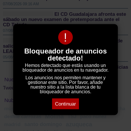
07/08/2026 09:16 AM
El CD Guadalajara afronta este
sábado un nuevo examen de pretemporada ante el
CD Toledo
07/08/2026 08:55 AM
!
Sigüenza da el pistoletazo de
salida a la II Vuelta Ciclista Castilla-La Mancha
Bloqueador de anuncios
LEADER
detectado!
05/08/2026 01:00 PM
Hemos detectado que estás usando un
Más noticias
bloqueador de anuncios en tu navegador.
Los anuncios nos permiten mantener y
Nuestro Twitter
gestionar este sitio. Por favor, añade
nuestro sitio a la lista blanca de tu
Tweets by ElDecanodeGuad1
bloqueador de anuncios.
Nube de Tags
Continuar
música
cortes castilla la mancha
Presupuestos 2023
Molina
desfile carrozas
TSJ
paco núñez
azuqueca
santo domingo
madrid