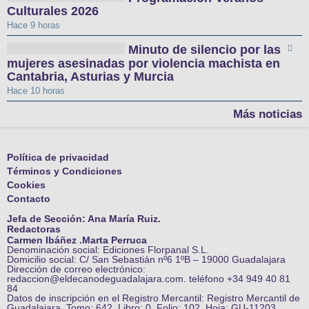
Culturales 2026
Hace 9 horas
Minuto de silencio por las
mujeres asesinadas por violencia machista en
Cantabria, Asturias y Murcia
Hace 10 horas
Más noticias
Política de privacidad
Términos y Condiciones
Cookies
Contacto
Jefa de Sección: Ana María Ruiz.
Redactoras
Carmen Ibáñez .Marta Perruca
Denominación social: Ediciones Florpanal S.L.
Domicilio social: C/ San Sebastián nº6 1ºB – 19000 Guadalajara
Dirección de correo electrónico:
redaccion@eldecanodeguadalajara.com. teléfono +34 949 40 81
84
Datos de inscripción en el Registro Mercantil: Registro Mercantil de
Guadalajara, Tomo: 642, Libro: 0, Folio: 102, Hoja: GU-11203,