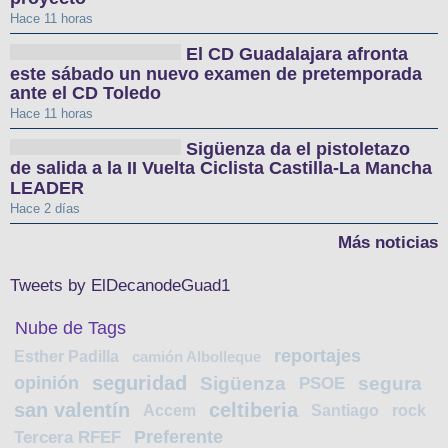
Hace 11 horas
El CD Guadalajara afronta
este sábado un nuevo examen de pretemporada
ante el CD Toledo
Hace 11 horas
Sigüenza da el pistoletazo
de salida a la II Vuelta Ciclista Castilla-La Mancha
LEADER
Hace 2 días
Más noticias
Tweets by ElDecanodeGuad1
Nube de Tags
reportajes
Esther Padilla
camión Albolleque
seguridad
opinión
Sigüenza
segura
PSOE
san valentín
celtiberia
Accem
Santiago
rock
Preferente
Tercera RFEF