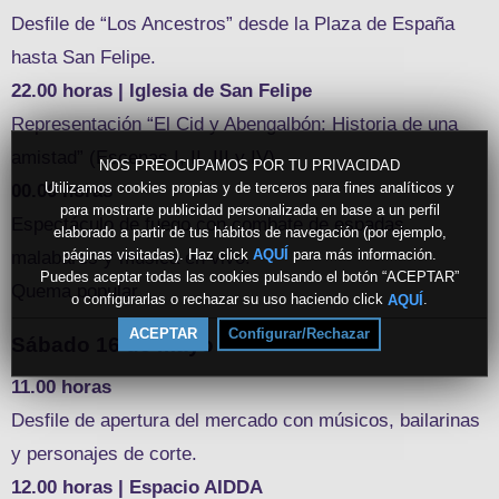
Desfile de “Los Ancestros” desde la Plaza de España
hasta San Felipe.
22.00 horas | Iglesia de San Felipe
Representación “El Cid y Abengalbón: Historia de una
amistad” (Escenas I, II, III y IV).
NOS PREOCUPAMOS POR TU PRIVACIDAD
Utilizamos cookies propias y de terceros para fines analíticos y
00.00 horas
para mostrarte publicidad personalizada en base a un perfil
Espectáculo de fuego con combate de espadas,
elaborado a partir de tus hábitos de navegación (por ejemplo,
páginas visitadas). Haz click
para más información.
AQUÍ
malabares y música en vivo.
Puedes aceptar todas las cookies pulsando el botón “ACEPTAR”
Quema popular.
o configurarlas o rechazar su uso haciendo click
.
AQUÍ
ACEPTAR
Configurar/Rechazar
Sábado 16 de mayo
11.00 horas
Desfile de apertura del mercado con músicos, bailarinas
y personajes de corte.
12.00 horas | Espacio AIDDA