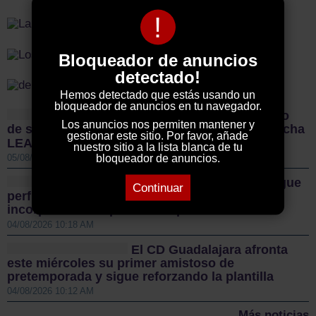
!
Bloqueador de anuncios
detectado!
Hemos detectado que estás usando un
bloqueador de anuncios en tu navegador.
Sigüenza da el pistoletazo
Los anuncios nos permiten mantener y
de salida a la II Vuelta Ciclista Castilla-La Mancha
gestionar este sitio. Por favor, añade
LEADER
nuestro sitio a la lista blanca de tu
bloqueador de anuncios.
05/08/2026 01:00 PM
El Guadalajara Basket sigue
Continuar
perfilando sus plantillas con dos nuevas
incorporaciones para la temporada 2026/27
04/08/2026 10:18 AM
El CD Guadalajara afronta
este miércoles su primer amistoso de
pretemporada y sigue reforzando la plantilla
04/08/2026 10:12 AM
Más noticias