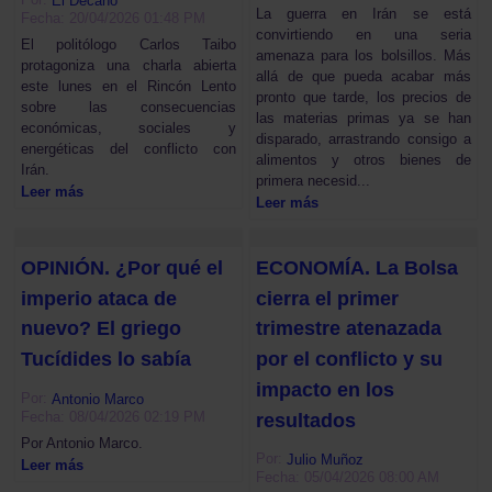
El Decano
La guerra en Irán se está
Fecha: 20/04/2026 01:48 PM
convirtiendo en una seria
El politólogo Carlos Taibo
amenaza para los bolsillos. Más
protagoniza una charla abierta
allá de que pueda acabar más
este lunes en el Rincón Lento
pronto que tarde, los precios de
sobre las consecuencias
las materias primas ya se han
económicas, sociales y
disparado, arrastrando consigo a
energéticas del conflicto con
alimentos y otros bienes de
Irán.
primera necesid...
Leer más
Leer más
OPINIÓN. ¿Por qué el
ECONOMÍA. La Bolsa
imperio ataca de
cierra el primer
nuevo? El griego
trimestre atenazada
Tucídides lo sabía
por el conflicto y su
impacto en los
Por:
Antonio Marco
Fecha: 08/04/2026 02:19 PM
resultados
Por Antonio Marco.
Por:
Julio Muñoz
Leer más
Fecha: 05/04/2026 08:00 AM