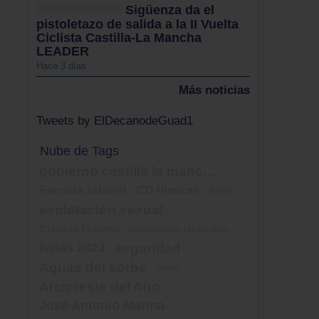
Sigüenza da el
pistoletazo de salida a la II Vuelta
Ciclista Castilla-La Mancha
LEADER
Hace 3 días
Más noticias
Tweets by ElDecanodeGuad1
Nube de Tags
gobierno castilla la mancha
Escuela Infantil
CD Illescas
foro
explotación sexual
Cristina Moreno
relaciones laborales
ferias 2024
seguridad
Aguas del sorbe
ccoo
Arcipreste del Año
José Antonio Marina