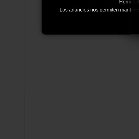
Hemos de
Los anuncios nos permiten mantener y