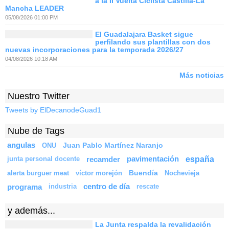
a la II Vuelta Ciclista Castilla-La
Mancha LEADER
05/08/2026 01:00 PM
El Guadalajara Basket sigue
perfilando sus plantillas con dos
nuevas incorporaciones para la temporada 2026/27
04/08/2026 10:18 AM
Más noticias
Nuestro Twitter
Tweets by ElDecanodeGuad1
Nube de Tags
angulas
Juan Pablo Martínez Naranjo
ONU
españa
recamder
pavimentación
junta personal docente
Buendía
alerta burguer meat
víctor morejón
Nochevieja
programa
centro de día
industria
rescate
y además...
La Junta respalda la revalidación