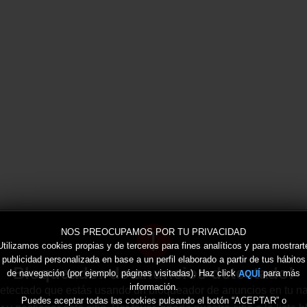
!
NOS PREOCUPAMOS POR TU PRIVACIDAD
Utilizamos cookies propias y de terceros para fines analíticos y para mostrart
publicidad personalizada en base a un perfil elaborado a partir de tus hábitos
Bloqueador de anuncios detectado!
de navegación (por ejemplo, páginas visitadas). Haz click
para más
AQUÍ
información.
tectado que estás usando un bloqueador de anuncios en tu n
Puedes aceptar todas las cookies pulsando el botón “ACEPTAR” o