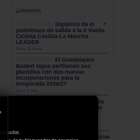
Sigüenza da el
pistoletazo de salida a la II Vuelta
Ciclista Castilla-La Mancha
LEADER
Hace 16 horas
El Guadalajara
Basket sigue perfilando sus
plantillas con dos nuevas
incorporaciones para la
temporada 2026/27
Hace 2 días
El CD Guadalajara
afronta este miércoles su primer
e
amistoso de pretemporada y
sigue reforzando la plantilla
Hace 2 días
avegador.
Más noticias