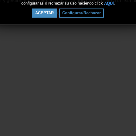
 gestionar este sitio. Por favor, añade nuestro sitio a la lista
configurarlas o rechazar su uso haciendo click
.
AQUÍ
Continuar
ACEPTAR
Configurar/Rechazar