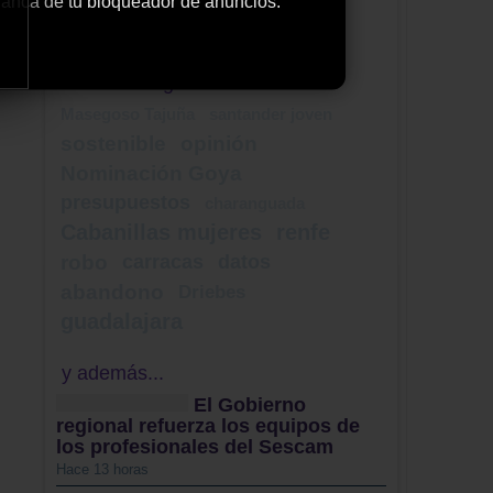
 blanca de tu bloqueador de anuncios.
Tweets by ElDecanodeGuad1
Nube de Tags
Masegoso Tajuña
santander joven
sostenible
opinión
Nominación Goya
presupuestos
charanguada
Cabanillas mujeres
renfe
robo
carracas
datos
abandono
Driebes
guadalajara
y además...
El Gobierno
regional refuerza los equipos de
los profesionales del Sescam
Hace 13 horas