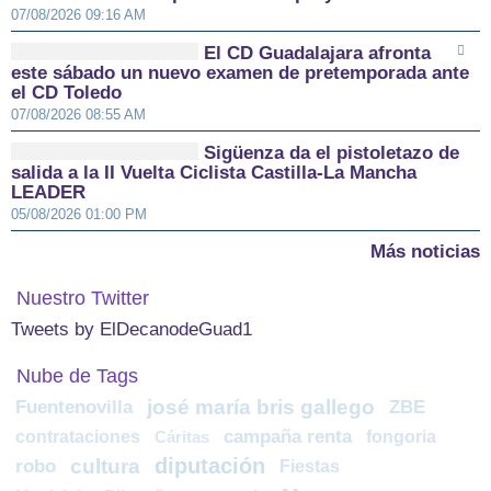
07/08/2026 09:16 AM
El CD Guadalajara afronta
este sábado un nuevo examen de pretemporada ante
el CD Toledo
07/08/2026 08:55 AM
Sigüenza da el pistoletazo de
salida a la II Vuelta Ciclista Castilla-La Mancha
LEADER
05/08/2026 01:00 PM
Más noticias
Nuestro Twitter
Tweets by ElDecanodeGuad1
Nube de Tags
josé maría bris gallego
Fuentenovilla
ZBE
contrataciones
campaña renta
fongoria
Cáritas
diputación
cultura
robo
Fiestas