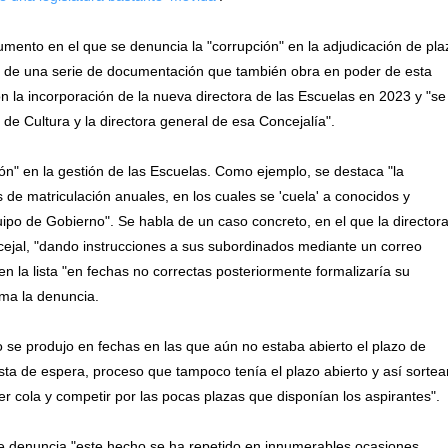
mento en el que se denuncia la "corrupción" en la adjudicación de pla
o de una serie de documentación que también obra en poder de esta
la incorporación de la nueva directora de las Escuelas en 2023 y "se
de Cultura y la directora general de esa Concejalía".
ión" en la gestión de las Escuelas. Como ejemplo, se destaca "la
 de matriculación anuales, en los cuales se 'cuela' a conocidos y
uipo de Gobierno". Se habla de un caso concreto, en el que la director
oncejal, "dando instrucciones a sus subordinados mediante un correo
en la lista "en fechas no correctas posteriormente formalizaría su
rma la denuncia.
o se produjo en fechas en las que aún no estaba abierto el plazo de
ista de espera, proceso que tampoco tenía el plazo abierto y así sortear
er cola y competir por las pocas plazas que disponían los aspirantes".
 de denuncia "este hecho se ha repetido en innumerables ocasiones