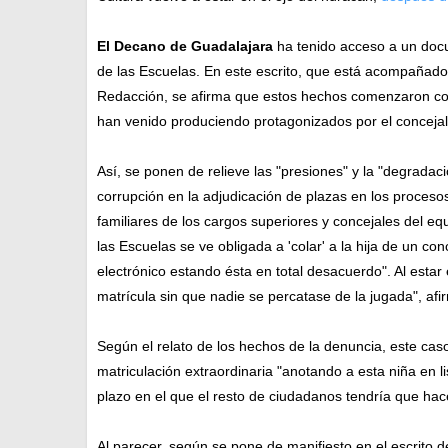
El Decano de Guadalajara
ha tenido acceso a un docu
de las Escuelas. En este escrito, que está acompañad
Redacción, se afirma que estos hechos comenzaron con 
han venido produciendo protagonizados por el concejal 
Así, se ponen de relieve las "presiones" y la "degradac
corrupción en la adjudicación de plazas en los procesos
familiares de los cargos superiores y concejales del eq
las Escuelas se ve obligada a 'colar' a la hija de un c
electrónico estando ésta en total desacuerdo". Al estar 
matrícula sin que nadie se percatase de la jugada", afi
Según el relato de los hechos de la denuncia, este cas
matriculación extraordinaria "anotando a esta niña en l
plazo en el que el resto de ciudadanos tendría que hac
Al parecer, según se pone de manifiesto en el escrito