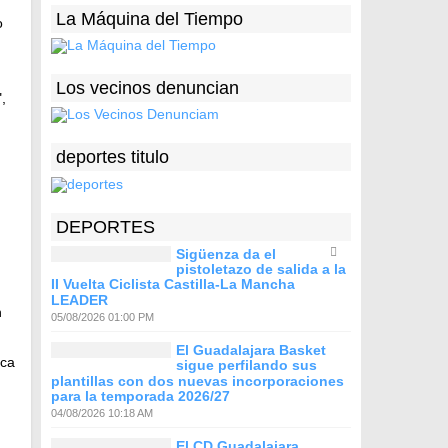
La Máquina del Tiempo
o
Los vecinos denuncian
,
deportes titulo
DEPORTES
Sigüenza da el
pistoletazo de salida a la
II Vuelta Ciclista Castilla-La Mancha
LEADER
n
05/08/2026 01:00 PM
El Guadalajara Basket
nca
sigue perfilando sus
plantillas con dos nuevas incorporaciones
para la temporada 2026/27
04/08/2026 10:18 AM
El CD Guadalajara