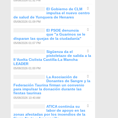
05/08/2026 01:52 PM
El Gobierno de CLM
impulsa el nuevo centro
de salud de Yunquera de Henares
05/08/2026 01:09 PM
El PSOE denuncia
que "a Guarinos se le
disparan las quejas de la ciudadanía"
05/08/2026 01:07 PM
Sigüenza da el
pistoletazo de salida a la
II Vuelta Ciclista Castilla-La Mancha
LEADER
05/08/2026 01:00 PM
La Asociación de
Donantes de Sangre y la
Federación Taurina firman un convenio
para impulsar la donación durante las
fiestas taurinas
05/08/2026 10:40 AM
ATICA continúa su
labor de apoyo en las
zonas afectadas por los incendios de la