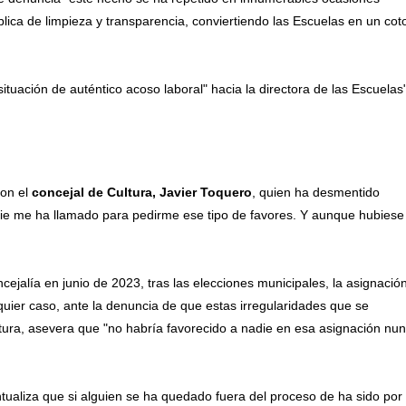
blica de limpieza y transparencia, conviertiendo las Escuelas en un cot
ituación de auténtico acoso laboral" hacia la directora de las Escuelas"
con el
concejal de Cultura, Javier Toquero
, quien ha desmentido
ie me ha llamado para pedirme ese tipo de favores. Y aunque hubiese
ejalía en junio de 2023, tras las elecciones municipales, la asignació
quier caso, ante la denuncia de que estas irregularidades que se
latura, asevera que "no habría favorecido a nadie en esa asignación nu
ntualiza que si alguien se ha quedado fuera del proceso de ha sido por