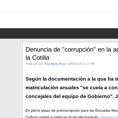
Denuncia de "corrupción" en la a
la Cotilla
Publicado por:
Ana María Ruiz
18/05/2026 12:17 PM
Según la documentación a la que ha t
matriculación anuales "se cuela a con
concejales del equipo de Gobierno". 
En pleno plazo de preinscripción para las Escuelas Muni
Cultura vuelve a estar en el ojo del huracán,
después de