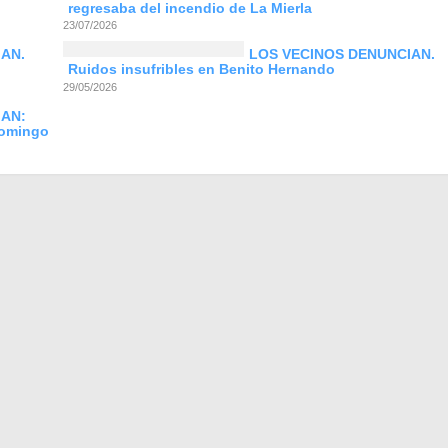
regresaba del incendio de La Mierla
23/07/2026
AN.
LOS VECINOS DENUNCIAN.
Ruidos insufribles en Benito Hernando
29/05/2026
IAN:
Domingo