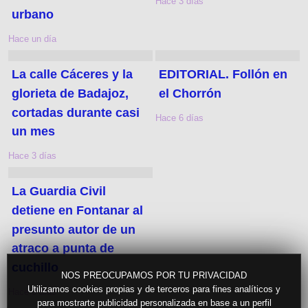
Hace 3 días
urbano
Hace un día
La calle Cáceres y la
EDITORIAL. Follón en
glorieta de Badajoz,
el Chorrón
cortadas durante casi
Hace 6 días
un mes
Hace 3 días
La Guardia Civil
detiene en Fontanar al
presunto autor de un
atraco a punta de
cuchillo
NOS PREOCUPAMOS POR TU PRIVACIDAD
Utilizamos cookies propias y de terceros para fines analíticos y
Hace 6 días
para mostrarte publicidad personalizada en base a un perfil