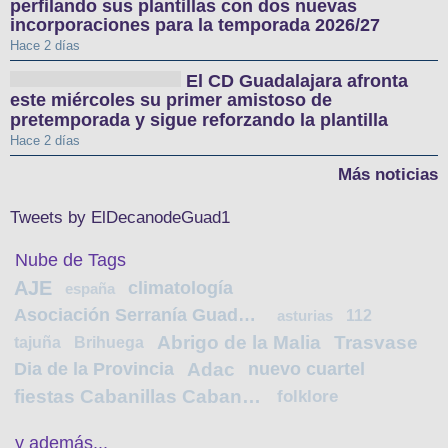
perfilando sus plantillas con dos nuevas
incorporaciones para la temporada 2026/27
Hace 2 días
El CD Guadalajara afronta
este miércoles su primer amistoso de
pretemporada y sigue reforzando la plantilla
Hace 2 días
Más noticias
Tweets by ElDecanodeGuad1
Nube de Tags
AJE
climatología
españa
Asociación Serranía Guadalajara
112
asturias
Abrigo de la Malia
Trasvase
tajuña
Brihuega
Dia de la Provincia
Adac
nuevo cuartel
fiestas Cabanillas Cabanillas
folklore
y además...