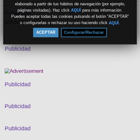
elaborado a partir de tus hábitos de navegación (por ejemplo,
páginas visitadas). Haz click
para más información.
AQUÍ
Publicidad
Puedes aceptar todas las cookies pulsando el botón “ACEPTAR”
o configurarlas o rechazar su uso haciendo click
.
AQUÍ
ACEPTAR
Configurar/Rechazar
Publicidad
Publicidad
Publicidad
Publicidad