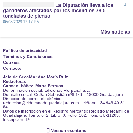
La Diputación lleva a los
ganaderos afectados por los incendios 78,5
toneladas de pienso
06/08/2026 12:17 PM
Más noticias
Política de privacidad
Términos y Condiciones
Cookies
Contacto
Jefa de Sección: Ana María Ruiz.
Redactoras
Carmen Ibáñez .Marta Perruca
Denominación social: Ediciones Florpanal S.L.
Domicilio social: C/ San Sebastián nº6 1ºB – 19000 Guadalajara
Dirección de correo electrónico:
redaccion@eldecanodeguadalajara.com. teléfono +34 949 40 81
84
Datos de inscripción en el Registro Mercantil: Registro Mercantil de
Guadalajara, Tomo: 642, Libro: 0, Folio: 102, Hoja: GU-11203,
Inscripción: 1ª
Versión escritorio